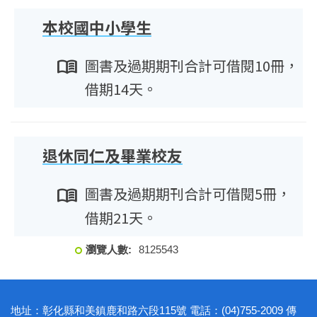
本校國中小學生
menu_book
圖書及過期期刊合計可借閱10冊，
借期14天。
退休同仁及畢業校友
menu_book
圖書及過期期刊合計可借閱5冊，
借期21天。
8
1
2
5
5
4
3
地址：彰化縣和美鎮鹿和路六段115號 電話：(04)755-2009 傳