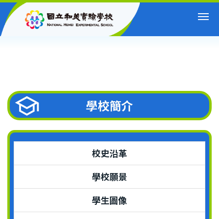
跳
到
主
要
內
容
區
學校簡介
校史沿革
學校願景
學生圖像