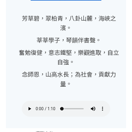
芳草碧，翠柏青，八卦山麓，海峽之
濱。
莘莘學子，琴韻伴書聲。
奮勉復健，意志鐵堅，樂觀進取，自立
自強。
念師恩，山高水長；為社會，貢獻力
量。