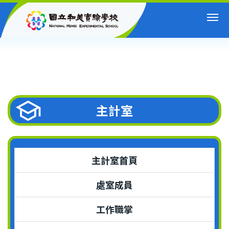
跳
到
主
要
內
容
區
主計室
主計室首頁
處室成員
工作職掌