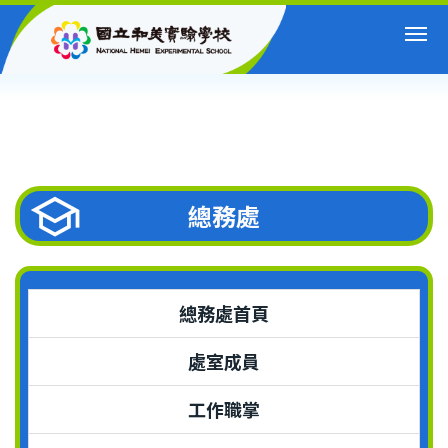
跳
到
主
要
內
容
區
總務處
總務處首頁
處室成員
工作職掌