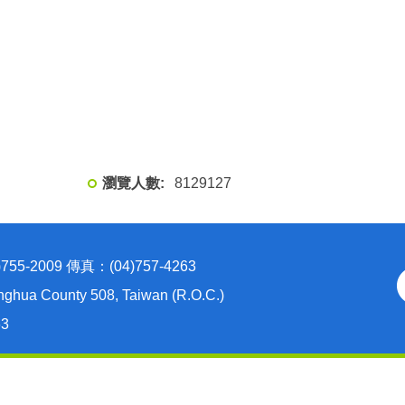
8
1
2
9
1
2
7
2009 傳真：(04)757-4263
nghua County 508, Taiwan (R.O.C.)
63