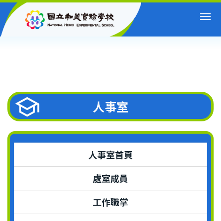
跳
到
主
要
內
容
區
人事室
人事室首頁
處室成員
工作職掌