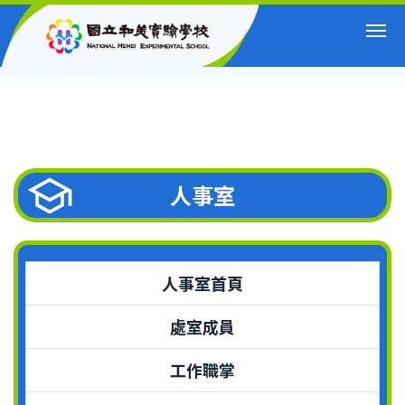
跳
到
主
要
內
容
區
人事室
人事室首頁
處室成員
工作職掌