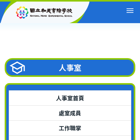
跳
到
主
要
內
容
區
人事室
人事室首頁
處室成員
工作職掌