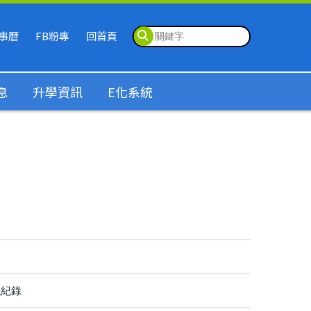
事曆
FB粉專
回首頁
息
升學資訊
E化系統
議紀錄