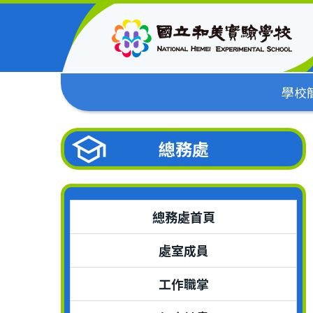
跳
到
主
要
內
學校
容
區
總務處
總務處首頁
處室成員
工作職掌