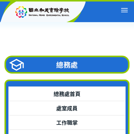
跳
到
主
要
內
容
區
總務處
總務處首頁
處室成員
工作職掌