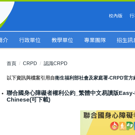
校內版
行
簡介
行政單位
教學單位
專業團隊
招生訊
首頁
CRPD
認識CRPD
以下資訊與檔案引用自
衛生福利部社會及家庭署
-CRPD官
聯合國身心障礙者權利公約_繁體中文易讀版Easy-Read Vers
Chinese
(可下載)