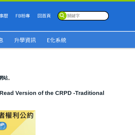
事曆
FB粉專
回首頁
息
升學資訊
E化系統
方網站
。
ion of the CRPD -Traditional