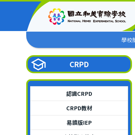
跳
到
主
要
內
學校
容
區
CRPD
認識CRPD
CRPD教材
易讀版IEP