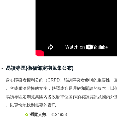
易讀專區
(衛福部定期蒐集公布)
身心障礙者權利公約（CRPD）強調障礙者參與的重要性，
容或艱深難懂的文字，轉譯成容易理解和閱讀的版本，以保
易讀專區定期蒐集國內各政府單位製作的易讀資訊及國內外
以更快地找到需要的資訊。
8
1
2
4
8
3
8