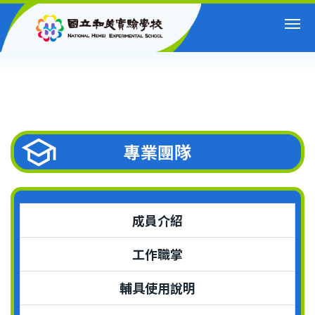
跳
到
主
要
內
容
區
專業團隊
成員介紹
工作職掌
輔具使用說明