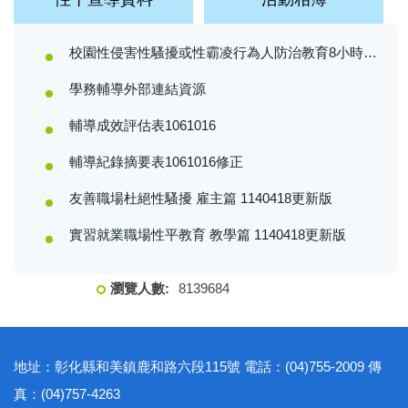
校園性侵害性騷擾或性霸凌行為人防治教育8小時性別教育課程
學務輔導外部連結資源
輔導成效評估表1061016
輔導紀錄摘要表1061016修正
友善職場杜絕性騷擾 雇主篇 1140418更新版
實習就業職場性平教育 教學篇 1140418更新版
8
1
3
9
6
8
4
地址：彰化縣和美鎮鹿和路六段115號 電話：(04)755-2009 傳
真：(04)757-4263