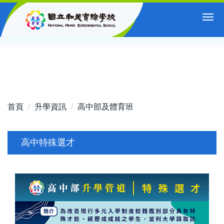
跳
到
主
要
內
容
區
首頁
升學資訊
高中部及體育班
高中特殊選才