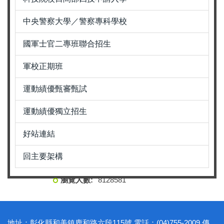
中央警察大學／警察專科學校
國軍士官二專班聯合招生
軍校正期班
運動績優甄審甄試
運動績優獨立招生
好站連結
回主要架構
8
1
2
8
5
8
1
地址：彰化縣和美鎮鹿和路六段115號 電話：(04)755-2009 傳