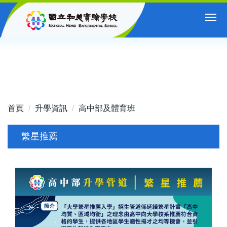
跳
到
主
要
內
容
區
首頁
升學資訊
高中部及體育班
繁星推薦