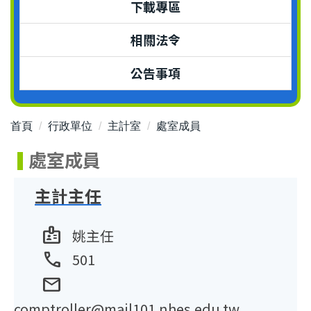
下載專區
相關法令
公告事項
首頁
行政單位
主計室
處室成員
處室成員
主計主任
badge
姚主任
phone
501
mail
comptroller@mail101.nhes.edu.tw