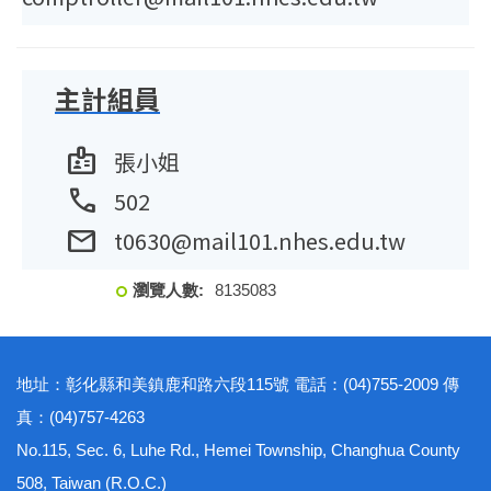
主計組員
badge
張小姐
phone
502
mail
t0630@mail101.nhes.edu.tw
8
1
3
5
0
8
3
地址：彰化縣和美鎮鹿和路六段115號 電話：(04)755-2009 傳
真：(04)757-4263
No.115, Sec. 6, Luhe Rd., Hemei Township, Changhua County
508, Taiwan (R.O.C.)