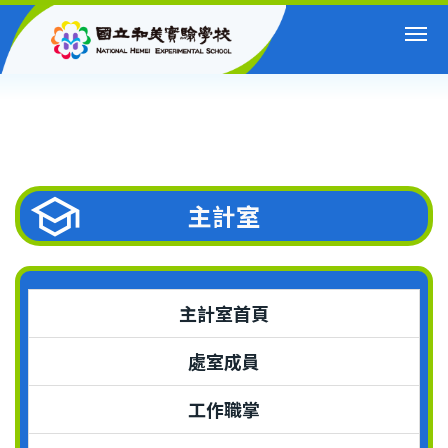
跳
到
主
要
內
容
區
主計室
主計室首頁
處室成員
工作職掌