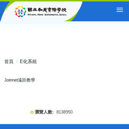
跳
到
主
要
內
容
區
首頁
E化系統
Joinnet遠距教學
8
1
3
8
9
5
0