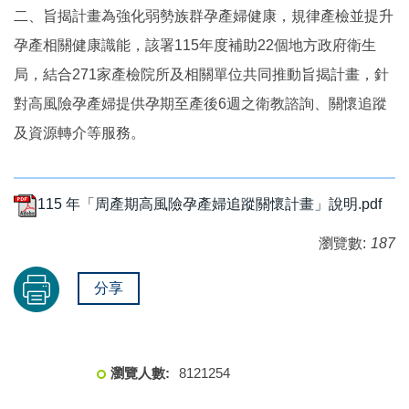
二、旨揭計畫為強化弱勢族群孕產婦健康，規律產檢並提升
孕產相關健康識能，該署115年度補助22個地方政府衛生
局，結合271家產檢院所及相關單位共同推動旨揭計畫，針
對高風險孕產婦提供孕期至產後6週之衛教諮詢、關懷追蹤
及資源轉介等服務。
115 年「周產期高風險孕產婦追蹤關懷計畫」說明.pdf
瀏覽數:
187
分享
8
1
2
1
2
5
4