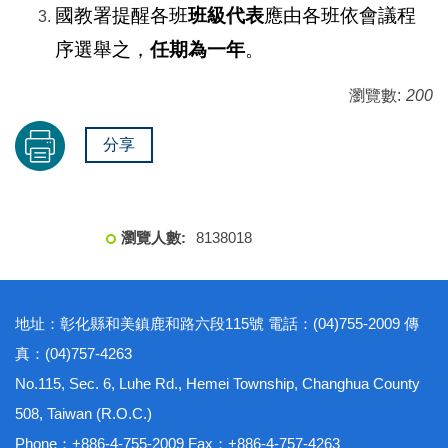
國教署提醒各班
班級代表
應由各班依會議程
序選舉之，
任期為一年
。
瀏覽數:
200
分享
8
1
3
8
0
1
8
地址：彰化縣和美鎮鹿和路六段115號 電話：(04)755-2009 傳
真：(04)757-4263
No.115, Sec. 6, Luhe Rd., Hemei Township, Changhua County
508, Taiwan (R.O.C.)
Phone：+886-4-755-2009 Fax：+886-4-757-4263