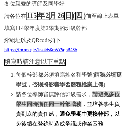
各位親愛的導師及同學好
115
年
2
月
26
日
(
四
)
請各位在
前至線上表單
填寫
114
學年度第
2
學期的班級幹部
縮網址以及
QRcode
如下
https://forms.gle/ksx4dsKmVY5qnB4SA
填寫時請注意以下重點
每個幹部都必須填寫姓名和學號(
請務必填寫
學號，否則將影響學習歷程檔案上傳
)
請各位導師審慎評估班級需求，
請避免多位
學生同時擔任同一幹部職務
，並培養學生負
責到底的責任感，
避免學期中更換幹部
，以
免後續在登錄時造成爭議或作業困難。