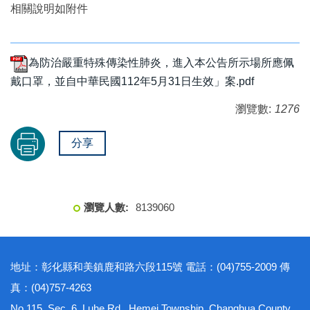
相關說明如附件
為防治嚴重特殊傳染性肺炎，進入本公告所示場所應佩
戴口罩，並自中華民國112年5月31日生效」案.pdf
瀏覽數:
1276
分享
8
1
3
9
0
6
0
地址：彰化縣和美鎮鹿和路六段115號 電話：(04)755-2009 傳
真：(04)757-4263
No.115, Sec. 6, Luhe Rd., Hemei Township, Changhua County