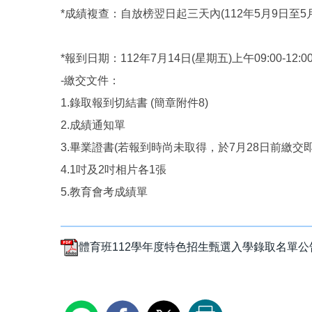
*成績複查：自放榜翌日起三天內(112年5月9日至
*報到日期：112年7月14日(星期五)上午09:00-12:0
-繳交文件：
1.錄取報到切結書 (簡章附件8)
2.成績通知單
3.畢業證書(若報到時尚未取得，於7月28日前繳交即
4.1吋及2吋相片各1張
5.教育會考成績單
體育班112學年度特色招生甄選入學錄取名單公告版