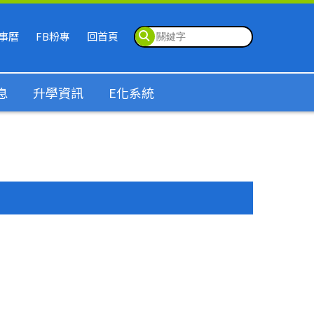
事曆
FB粉專
回首頁
息
升學資訊
E化系統