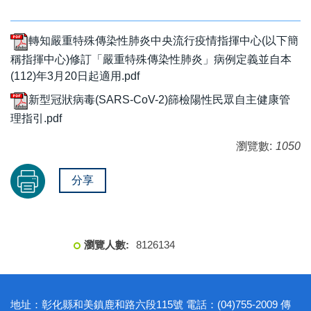
轉知嚴重特殊傳染性肺炎中央流行疫情指揮中心(以下簡
稱指揮中心)修訂「嚴重特殊傳染性肺炎」病例定義並自本
(112)年3月20日起適用.pdf
新型冠狀病毒(SARS-CoV-2)篩檢陽性民眾自主健康管
理指引.pdf
瀏覽數:
1050
分享
8
1
2
6
1
3
4
地址：彰化縣和美鎮鹿和路六段115號 電話：(04)755-2009 傳