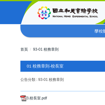
跳
到
主
要
內
學校
容
區
首頁
93-01 校務章則
01 校務章則-校長室
公告分類 :
93-01 校務章則
3.校長室.pdf