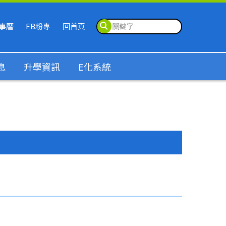
事曆
FB粉專
回首頁
息
升學資訊
E化系統