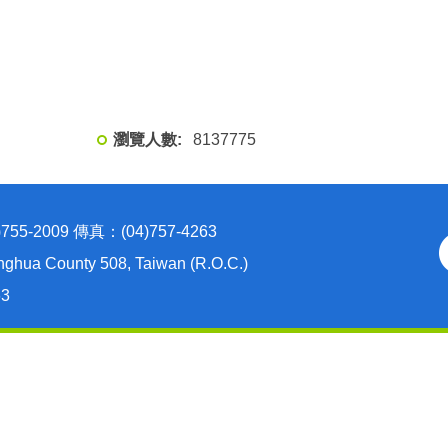
8
1
3
7
7
7
5
2009 傳真：(04)757-4263
nghua County 508, Taiwan (R.O.C.)
63