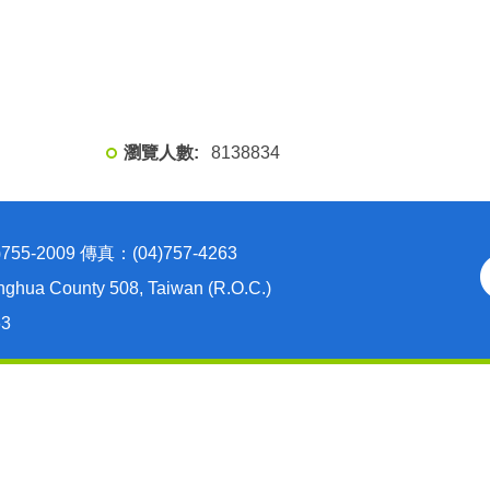
8
1
3
8
8
3
4
2009 傳真：(04)757-4263
nghua County 508, Taiwan (R.O.C.)
63