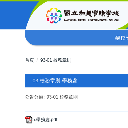
跳
到
主
要
內
學校
容
區
首頁
93-01 校務章則
03 校務章則-學務處
公告分類 :
93-01 校務章則
5.學務處.pdf