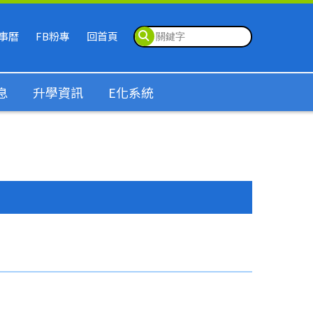
事曆
FB粉專
回首頁
息
升學資訊
E化系統