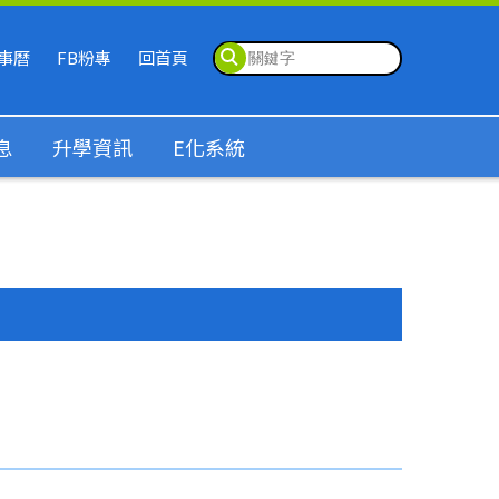
事曆
FB粉專
回首頁
息
升學資訊
E化系統