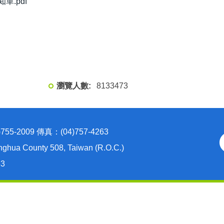
.pdf
8
1
3
3
4
7
3
2009 傳真：(04)757-4263
nghua County 508, Taiwan (R.O.C.)
63