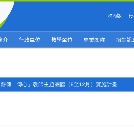
校內版
行
簡介
行政單位
教學單位
專業團隊
招生訊
「薪傳．傳心」教師主題團體（8至12月）實施計畫