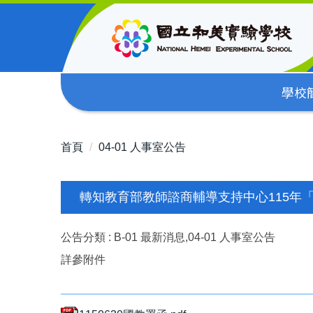
跳
到
主
要
內
學校
容
區
首頁
04-01 人事室公告
轉知教育部教師諮商輔導支持中心115年
公告分類 :
B-01 最新消息,04-01 人事室公告
詳參附件