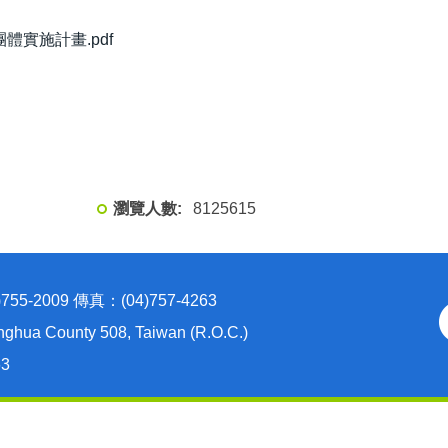
團體實施計畫.pdf
8
1
2
5
6
1
5
2009 傳真：(04)757-4263
nghua County 508, Taiwan (R.O.C.)
63