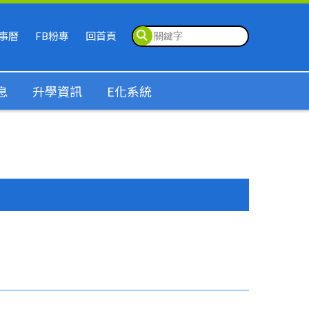
事曆
FB粉專
回首頁
息
升學資訊
E化系統