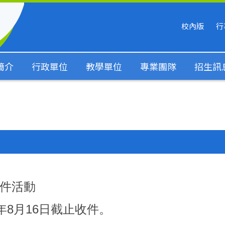
校內版
行
簡介
行政單位
教學單位
專業團隊
招生訊
件活動
年8月16日截止收件。