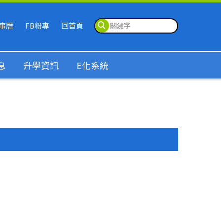
事曆
FB粉專
回首頁
息
升學資訊
E化系統