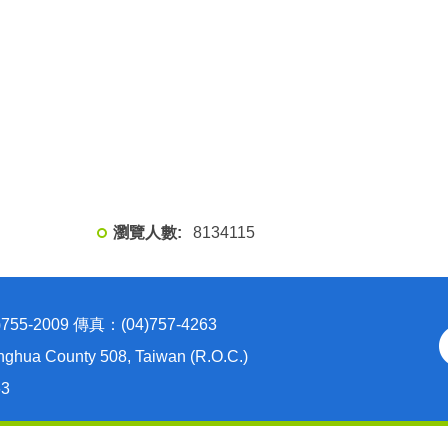
8
1
3
4
1
1
5
2009 傳真：(04)757-4263
nghua County 508, Taiwan (R.O.C.)
63