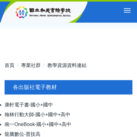
跳
到
主
要
內
容
區
首頁
專業社群
教學資源資料連結
各出版社電子教材
康軒電子書-國小+國中
翰林行動大師-國小+國中+高中
南一OneBook-國小+國中+高中
龍騰
數位-普技高